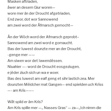
Masken aftriaden,
åwer an desem Giur woren—
wore mer än der Droucht afgetriaden,
End zwor, dot wor Sannowend
am zwei word der Ǻfmarsch gemocht—
Än der Wōch word der Afmarsch geprobt–
Sannowend am zwei word e gomaucht.
Bas der Iuwest dounzte mer an der Droucht,
-genge mer ——
Am siwen wor det Iawendēssen.
Niuahier —- word de Droucht eosgeziugen,
e jēder ziuch sich un wa e woer.
Bas des Iuwest am ealf geng et sihr lastich zea. Mer
dounzten Mēidcher mat Gangen— end spielden uch Krīss
—- am Krīs——–
Wåt spild er äm Krīs?
Am Krīs spille mer —„ Nasses Gras“ — za—„Ich nimm die