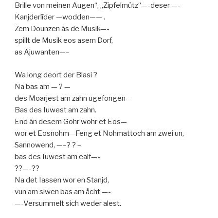
Brille von meinen Augen“, „Zipfelmütz“—-deser —-
Kanjderlīder —wodden—— .
Zem Dounzen äs de Musik—-
spillt de Musik eos asem Dorf,
as Ajuwanten—–
Wa long deort der Blasi ?
Na bas am — ? —
des Moarjest am zahn ugefongen—
Bas des Iuwest am zahn.
End än desem Gohr wohr et Eos—
wor et Eosnohm—Feng et Nohmattoch am zwei un,
Sannowend, —–? ? –
bas des Iuwest am ealf—-
??—-??
Na det Iassen wor en Stanjd,
vun am siwen bas am åcht —-
—-Versummelt sich weder alest.