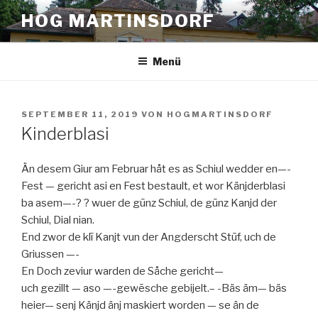
Zum
HOG MARTINSDORF
Inhalt
springen
Menü
VERÖFFENTLICHT
SEPTEMBER 11, 2019
VON
HOGMARTINSDORF
AM
Kinderblasi
Än desem Giur am Februar håt es as Schiul wedder en—-
Fest — gericht asi en Fest bestault, et wor Känjderblasi
ba asem—-? ? wuer de gūnz Schiul, de gūnz Kanjd der
Schiul, Dial nian.
End zwor de klī Kanjt vun der Angderscht Stūf, uch de
Griussen —-
En Doch zeviur warden de Såche gericht—
uch gezillt — aso —-gewēsche gebijelt.– -Bäs äm— bäs
heier— senj Känjd änj maskiert worden — se än de