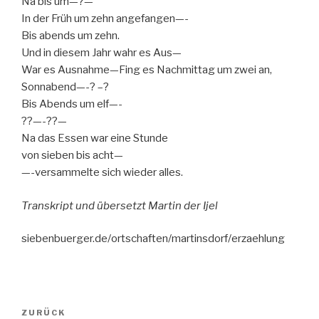
Na bis um—?—
In der Früh um zehn angefangen—-
Bis abends um zehn.
Und in diesem Jahr wahr es Aus—
War es Ausnahme—Fing es Nachmittag um zwei an,
Sonnabend—-? –?
Bis Abends um elf—-
??—-??—
Na das Essen war eine Stunde
von sieben bis acht—
—-versammelte sich wieder alles.
Transkript und übersetzt Martin der Ijel
siebenbuerger.de/ortschaften/martinsdorf/erzaehlung
Beitragsnavigation
Vorheriger
ZURÜCK