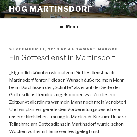
Zum
HOG MARTINSDORF
Inhalt
springen
Menü
VERÖFFENTLICHT
SEPTEMBER 11, 2019
VON
HOGMARTINSDORF
AM
Ein Gottesdienst in Martinsdorf
„Eigentlich könnten wir mal zum Gottesdienst nach
Martinsdorf fahren!“ diesen Wunsch äußerte mein Mann
beim Durchlesen der „Schritte“ als er auf der Seite der
Gottesdiensttermine angekommen war. Zu diesem
Zeitpunkt allerdings war mein Mann noch mein Verlobter!
Und wir planten gerade den Vorbereitungsbesuch vor
unserer kirchlichen Trauung in Mediasch. Kurzum: Unsere
Teilnahme am Gottesdienst in Martinsdorf wurde schon
Wochen vorher in Hannover festgelegt und