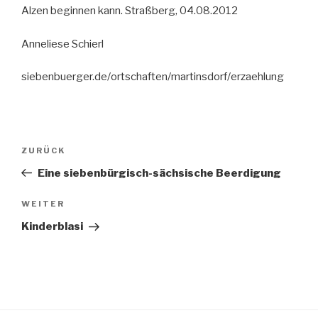
Alzen beginnen kann. Straßberg, 04.08.2012
Anneliese Schierl
siebenbuerger.de/ortschaften/martinsdorf/erzaehlung
Beitragsnavigation
Vorheriger
ZURÜCK
Beitrag
Eine siebenbürgisch-sächsische Beerdigung
Nächster
WEITER
Beitrag
Kinderblasi