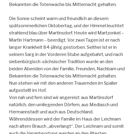
Bekannten die Totenwache bis Mitternacht gehalten.
Die Sonne scheint warm und freundlich an diesem
spätsommerlichen Oktobertag, und der Himmel leuchtet
strahlend blau über Martinsdorf. Heute wird Martzonkel –
Martin Hartmann – beerdigt. Vor zwei Tagen ist er nach
langer Krankheit 84-jährig gestorben. Seither ist er in
seinem Sarg in der Vorderen Stube aufgebahrt, und nach
siebenbürgisch-sächsischer Tradition wurde an den
beiden Abenden von der Familie, Freunden, Nachbarn und
Bekannten die Totenwache bis Mitternacht gehalten.
Nun stehen wir mit den anderen Trauernden im Spalier
aufgestellt im Hof.
Von nah und fern sind wir angereist: aus Martinsdorf
natürlich, den umliegenden Dörfern, aus Mediasch und
Hermannstadt und auch aus Deutschland.
Währenddessen wird der Familie im Haus der Leichnam
nach altem Brauch „abverlangt“. Der Leichnam und somit
auch die Verantwortung werden an den ältesten