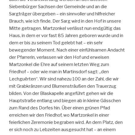
Siebenbürger Sachsen der Gemeinde und an die
Sargträger übergeben – ein sinnvoller und hilfreicher
Brauch, wie ich finde. Der Sarg wird in den Hof in unsere
Mitte getragen. Martzonkel verlässt nun endgültig das
Haus, in dem er vor fast 85 Jahren geboren wurde und in
dem er bis zu seinem Tod gelebt hat – ein sehr
bewegender Moment. Nach einer einfühlsamen Andacht
der Pfarrerin, verlassen wir den Hof und erweisen
Martzonkel die Ehre auf seinem letzten Weg zum
Friedhof – oder wie man in Martinsdorf sagt: „den
Lechguërten“. Wir sind nahezu 100 an der Zahl, die wir
mit Grabkränzen und Blumensträußen den Trauerzug
bilden. Von der Blaskapelle angeführt gehen wir die
Hauptstraße entlang und biegen ab in kleine Gässchen
zum Rand des Dorfes hin. Über einen grünen Pfad
erreichen wir den Friedhof, wo Martzonkel in einer
feierlichen Zeremonie begraben wird. An dem Platz, den
er sich noch zu Lebzeiten ausgesucht hat – an einem