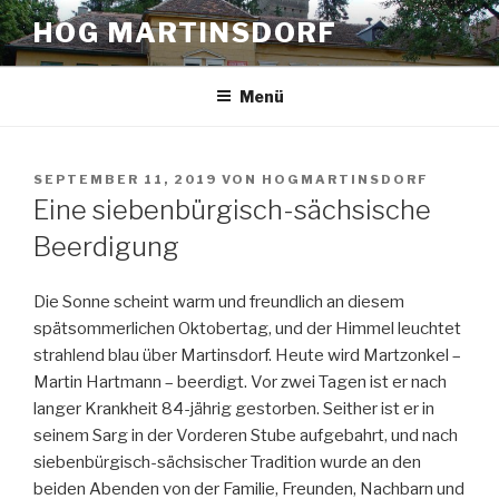
Zum
HOG MARTINSDORF
Inhalt
springen
Menü
VERÖFFENTLICHT
SEPTEMBER 11, 2019
VON
HOGMARTINSDORF
AM
Eine siebenbürgisch-sächsische
Beerdigung
Die Sonne scheint warm und freundlich an diesem
spätsommerlichen Oktobertag, und der Himmel leuchtet
strahlend blau über Martinsdorf. Heute wird Martzonkel –
Martin Hartmann – beerdigt. Vor zwei Tagen ist er nach
langer Krankheit 84-jährig gestorben. Seither ist er in
seinem Sarg in der Vorderen Stube aufgebahrt, und nach
siebenbürgisch-sächsischer Tradition wurde an den
beiden Abenden von der Familie, Freunden, Nachbarn und